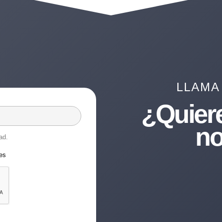
LLAMA
¿Quier
no
ad.
les