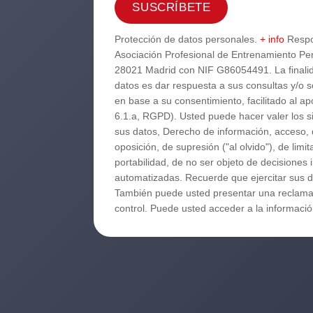
Protección de datos personales.
+ info
Respo
Asociación Profesional de Entrenamiento Per
28021 Madrid con NIF G86054491. La finalid
datos es dar respuesta a sus consultas y/o s
en base a su consentimiento, facilitado al ap
6.1.a, RGPD). Usted puede hacer valer los 
sus datos, Derecho de información, acceso, d
oposición, de supresión ("al olvido"), de limi
portabilidad, de no ser objeto de decisiones 
automatizadas. Recuerde que ejercitar sus d
También puede usted presentar una reclamac
control. Puede usted acceder a la informac