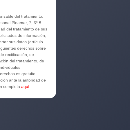
+3
Encantados 
nsable del tratamiento:
sonal Pleamar, 7, 3º B.
ad del tratamiento de sus
olicitudes de información,
ortar sus datos (artículo
siguientes derechos sobre
e rectificación, de
tación del tratamiento, de
individuales
erechos es gratuito.
ión ante la autoridad de
ión completa
aquí