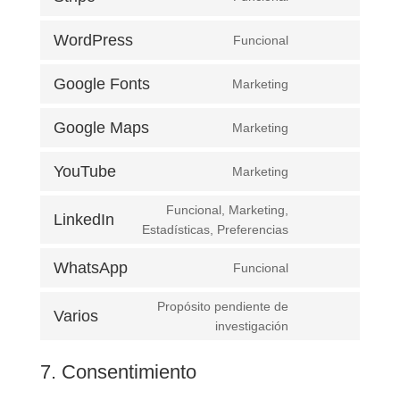
service
Consent
facebook
to
WordPress
Funcional
service
Consent
stripe
to
Google Fonts
Marketing
service
Consent
wordpress
to
Google Maps
Marketing
service
Consent
google-
to
YouTube
Marketing
fonts
service
Consent
google-
to
Funcional, Marketing,
maps
LinkedIn
service
Consent
Estadísticas, Preferencias
youtube
to
WhatsApp
Funcional
service
Consent
linkedin
to
Propósito pendiente de
Varios
service
Consent
investigación
whatsapp
to
service
7. Consentimiento
varios