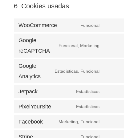
6. Cookies usadas
WooCommerce
Funcional
Consent
to
Google
service
Funcional, Marketing
woocommerce
Consent
reCAPTCHA
to
service
Google
google-
Estadísticas, Funcional
Consent
Analytics
recaptcha
to
service
Jetpack
Estadísticas
google-
Consent
analytics
to
PixelYourSite
Estadísticas
service
Consent
jetpack
to
Facebook
Marketing, Funcional
service
Consent
pixelyoursite
to
Stripe
Funcional