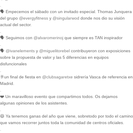
.
🗣️ Empecemos el sábado con un invitado especial. Thomas Junquera
del grupo
@evergyfitness
y
@singularwod
donde nos dio su visión
actual del sector.
.
🗣️ Seguimos con
@alvaromerinoj
que siempre es TAN inspirador
.
🗣️
@ivanelements
y
@miguelitorebel
contribuyeron con exposiciones
sobre la propuesta de valor y las 5 diferencias en equipos
disfuncionales
.
🥂un final de fiesta en
@clubsagaretxe
sidrería Vasca de referencia en
Madrid.
.
❤️ Un maravilloso evento que compartimos todos. Os dejamos
algunas opiniones de los asistentes.
.
😄 Ya tenemos ganas del año que viene, sobretodo por todo el camino
que vamos recorrer juntos toda la comunidad de centros oficiales.
.