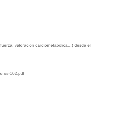
a fuerza, valoraciòn cardiometabòlica…) desde el
dores-102.pdf