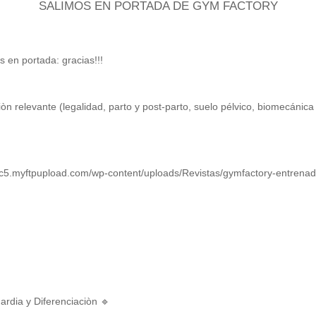
SALIMOS EN PORTADA DE GYM FACTORY
en portada: gracias!!!
òn relevante (legalidad, parto y post-parto, suelo pélvico, biomecánic
0c5.myftpupload.com/wp-content/uploads/Revistas/gymfactory-entrena
ia y Diferenciaciòn 🔹