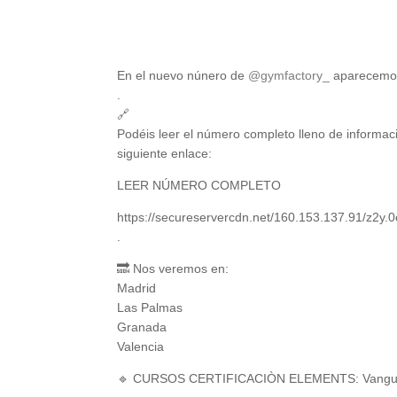
En el nuevo núnero de
@gymfactory_
aparecemos 
.
🔗
Podéis leer el número completo lleno de informaci
siguiente enlace:
LEER NÚMERO COMPLETO
https://secureservercdn.net/160.153.137.91/z2y.
.
🔜 Nos veremos en:
Madrid
Las Palmas
Granada
Valencia
🔹 CURSOS CERTIFICACIÒN ELEMENTS: Vanguard