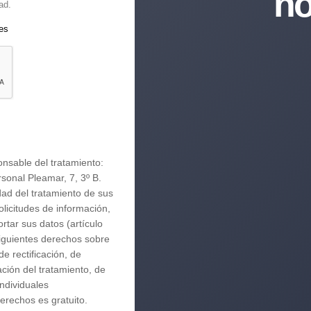
no
ad.
les
+3
Encantados 
nsable del tratamiento:
sonal Pleamar, 7, 3º B.
ad del tratamiento de sus
olicitudes de información,
ortar sus datos (artículo
siguientes derechos sobre
e rectificación, de
tación del tratamiento, de
individuales
erechos es gratuito.