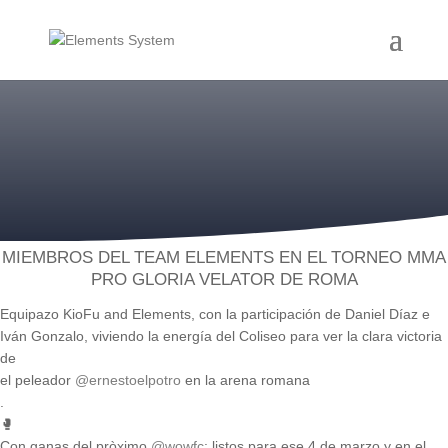
MIEMBROS DEL TEAM ELEMENTS EN EL TORNEO MMA
PRO GLORIA VELATOR DE ROMA
Equipazo KioFu and Elements, con la participación de Daniel Díaz e
Iván Gonzalo, viviendo la energía del Coliseo para ver la clara victoria
de
el peleador
@ernestoelpotro
en la arena romana
.
🥊
Con ganas del pròximo
@wowfc
: listos para ese 4 de marzo y en el