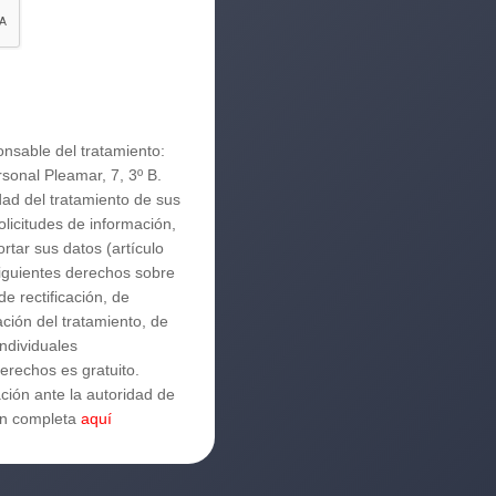
+3
Encantados 
nsable del tratamiento:
sonal Pleamar, 7, 3º B.
ad del tratamiento de sus
olicitudes de información,
ortar sus datos (artículo
siguientes derechos sobre
e rectificación, de
tación del tratamiento, de
individuales
erechos es gratuito.
ión ante la autoridad de
ión completa
aquí