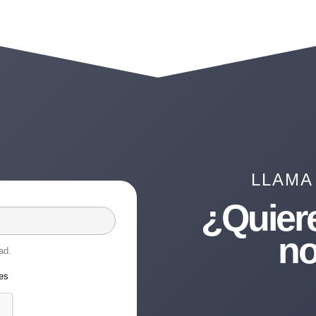
LLAMA
¿Quier
no
ad.
les