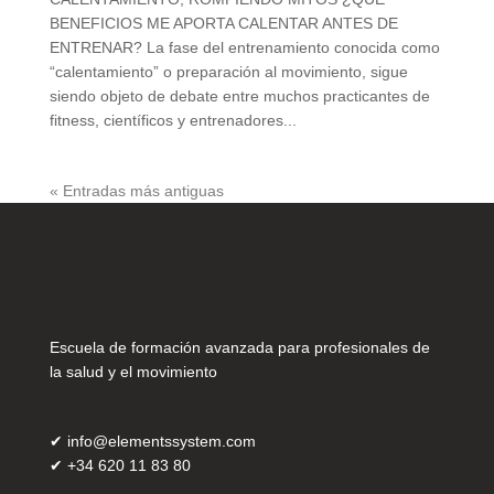
BENEFICIOS ME APORTA CALENTAR ANTES DE
ENTRENAR? La fase del entrenamiento conocida como
“calentamiento” o preparación al movimiento, sigue
siendo objeto de debate entre muchos practicantes de
fitness, científicos y entrenadores...
« Entradas más antiguas
Escuela de formación avanzada para profesionales de
la salud y el movimiento
✔
info@elementssystem.com
✔
+34 620 11 83 80