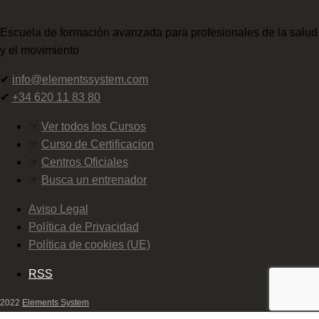
Escuela de formación avanzada para profesionales de la salud
y el movimiento
✔
info@elementssystem.com
✔
+34 620 11 83 80
☞
Ver todos los Cursos
☞
Curso de Certificacion
☞
Centros Oficiales
☞
Busca un entrenador
Aviso Legal
Política de Privacidad
Política de cookies (UE)
RSS
2022
Elements System