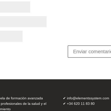
ela de formación avanzada
✔
info@elementssystem.com
 profesionales de la salud y el
✔
+34 620 11 83 80
miento