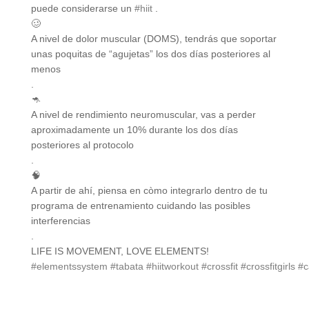
puede considerarse un
#hiit
.
🥴
A nivel de dolor muscular (DOMS), tendrás que soportar
unas poquitas de “agujetas” los dos días posteriores al
menos
.
🦘
A nivel de rendimiento neuromuscular, vas a perder
aproximadamente un 10% durante los dos días
posteriores al protocolo
.
🧠
A partir de ahí, piensa en còmo integrarlo dentro de tu
programa de entrenamiento cuidando las posibles
interferencias
.
LIFE IS MOVEMENT, LOVE ELEMENTS!
#elementssystem
#tabata
#hiitworkout
#crossfit
#crossfitgirls
#c