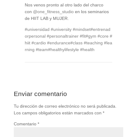
Nos venos pronto al otro lado del charco
con
@one_fitness_studio
en los seminarios
de HIIT LAB y MUJER.
#universidad
#university
#mindset
#entrenad
orpersonal
#personaltrainer
#fit
#gym
#core
#
hiit
#cardio
#endurance
#class
#teaching
#lea
rning
#team
#healthylifestyle
#health
Enviar comentario
Tu dirección de correo electrónico no será publicada.
Los campos obligatorios están marcados con
*
Comentario
*