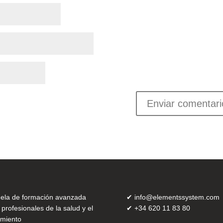
ela de formación avanzada
✔
info@elementssystem.com
 profesionales de la salud y el
✔
+34 620 11 83 80
miento