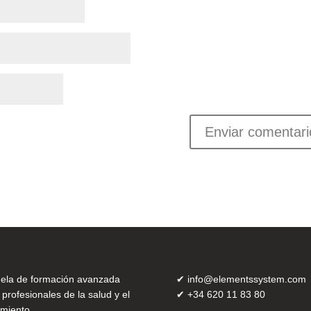
ela de formación avanzada
✔
info@elementssystem.com
 profesionales de la salud y el
✔
+34 620 11 83 80
miento