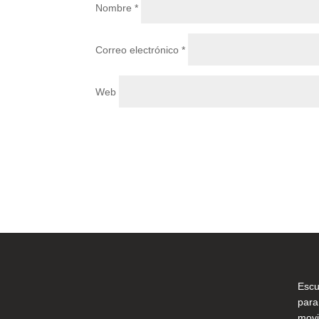
Nombre
*
Correo electrónico
*
Web
Escu
para
movi