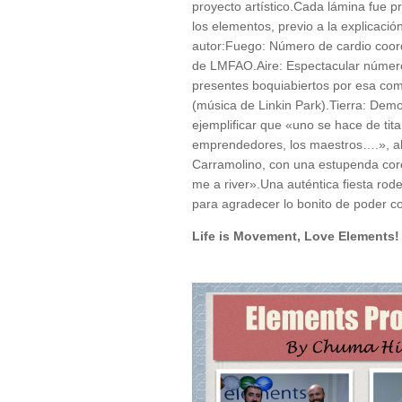
proyecto artístico.Cada lámina fue
los elementos, previo a la explicación
autor:Fuego: Número de cardio coord
de LMFAO.Aire: Espectacular número
presentes boquiabiertos por esa com
(música de Linkin Park).Tierra: Demo
ejemplificar que «uno se hace de titan
emprendedores, los maestros….», al
Carramolino, con una estupenda cor
me a river».Una auténtica fiesta ro
para agradecer lo bonito de poder c
Life is Movement, Love Elements!