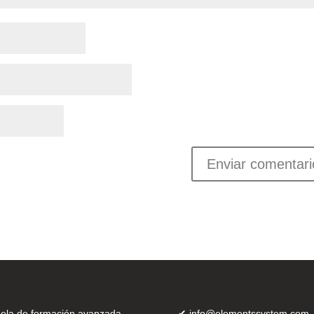
ela de formación avanzada
✔
info@elementssystem.com