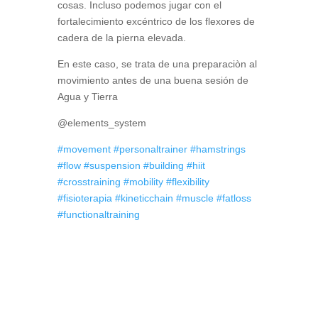
cosas. Incluso podemos jugar con el
fortalecimiento excéntrico de los flexores de
cadera de la pierna elevada.
En este caso, se trata de una preparaciòn al
movimiento antes de una buena sesión de
Agua y Tierra
@elements_system
#movement
#personaltrainer
#hamstrings
#flow
#suspension
#building
#hiit
#crosstraining
#mobility
#flexibility
#fisioterapia
#kineticchain
#muscle
#fatloss
#functionaltraining