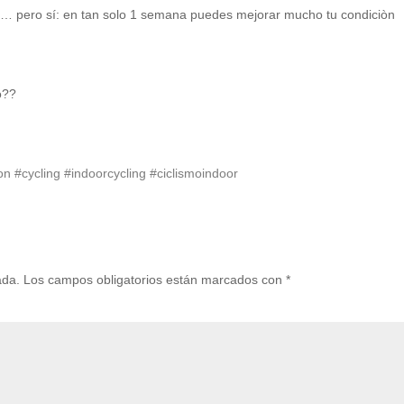
go… pero sí: en tan solo 1 semana puedes mejorar mucho tu condiciòn
o??
on
#cycling
#indoorcycling
#ciclismoindoor
ada.
Los campos obligatorios están marcados con
*