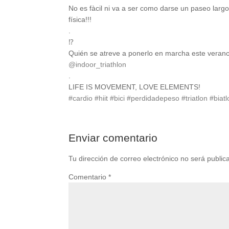
No es fàcil ni va a ser como darse un paseo lar
física!!!
.
⁉️
Quién se atreve a ponerlo en marcha este veran
@indoor_triathlon
.
LIFE IS MOVEMENT, LOVE ELEMENTS!
#cardio
#hiit
#bici
#perdidadepeso
#triatlon
#biatl
Enviar comentario
Tu dirección de correo electrónico no será public
Comentario
*