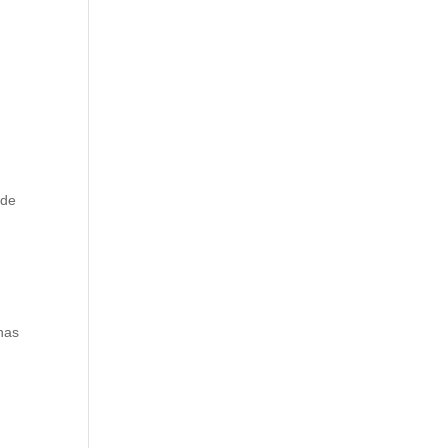
 de
anas