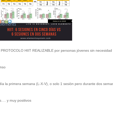
e un PROTOCOLO HIIT REALIZABLE por personas jòvenes sin necesidad
anso
l día la primera semana (L-X-V), o solo 1 sesiòn pero durante dos sem
s…. y muy positivos