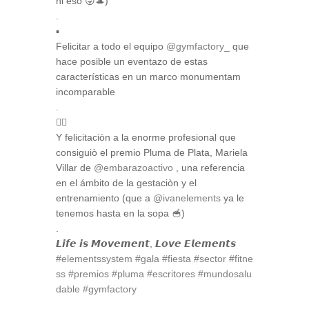
ni eso 😜🎩)
.
▪️
Felicitar a todo el equipo
@gymfactory_
que
hace posible un eventazo de estas
características en un marco monumentam
incomparable
.
✍🏻
Y felicitaciòn a la enorme profesional que
consiguiò el premio Pluma de Plata, Mariela
Villar de
@embarazoactivo
, una referencia
en el ámbito de la gestaciòn y el
entrenamiento (que a
@ivanelements
ya le
tenemos hasta en la sopa 🥣)
.
𝙇𝙞𝙛𝙚 𝙞𝙨 𝙈𝙤𝙫𝙚𝙢𝙚𝙣𝙩, 𝙇𝙤𝙫𝙚 𝙀𝙡𝙚𝙢𝙚𝙣𝙩𝙨
#elementssystem
#gala
#fiesta
#sector
#fitne
ss
#premios
#pluma
#escritores
#mundosalu
dable
#gymfactory