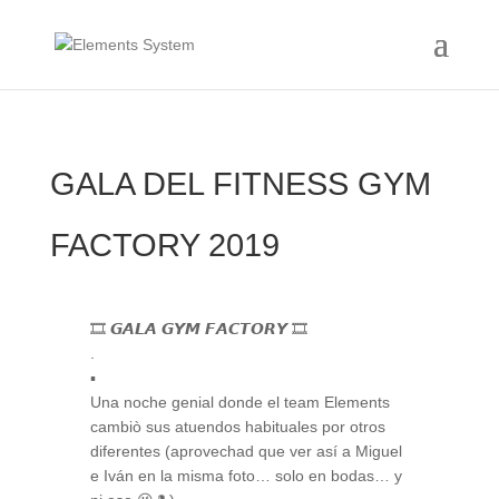
GALA DEL FITNESS GYM
FACTORY 2019
🎞 𝙂𝘼𝙇𝘼 𝙂𝙔𝙈 𝙁𝘼𝘾𝙏𝙊𝙍𝙔 🎞
.
▪️
Una noche genial donde el team Elements
cambiò sus atuendos habituales por otros
diferentes (aprovechad que ver así a Miguel
e Iván en la misma foto… solo en bodas… y