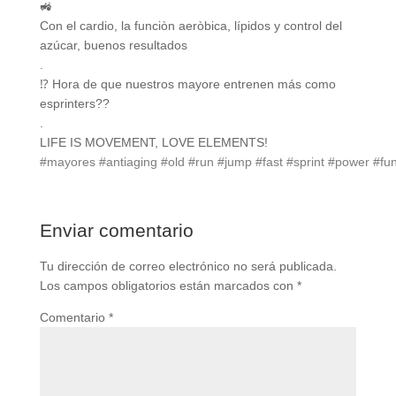
🚜
Con el cardio, la funciòn aeròbica, lípidos y control del
azúcar, buenos resultados
.
⁉️ Hora de que nuestros mayore entrenen más como
esprinters??
.
LIFE IS MOVEMENT, LOVE ELEMENTS!
#mayores
#antiaging
#old
#run
#jump
#fast
#sprint
#power
#fun
Enviar comentario
Tu dirección de correo electrónico no será publicada.
Los campos obligatorios están marcados con
*
Comentario
*