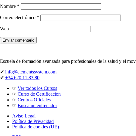
Nombre
*
Correo electrónico
*
Web
Escuela de formación avanzada para profesionales de la salud y el mo
✔
info@elementssystem.com
✔
+34 620 11 83 80
☞
Ver todos los Cursos
☞
Curso de Certificacion
☞
Centros Oficiales
☞
Busca un entrenador
Aviso Legal
Política de Privacidad
Política de cookies (UE)