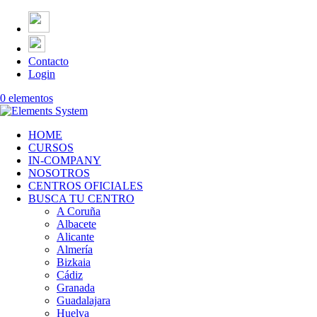
Contacto
Login
0 elementos
HOME
CURSOS
IN-COMPANY
NOSOTROS
CENTROS OFICIALES
BUSCA TU CENTRO
A Coruña
Albacete
Alicante
Almería
Bizkaia
Cádiz
Granada
Guadalajara
Huelva