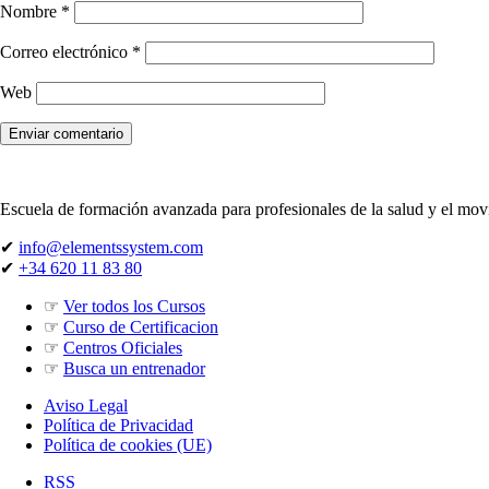
Nombre
*
Correo electrónico
*
Web
Escuela de formación avanzada para profesionales de la salud y el mo
✔
info@elementssystem.com
✔
+34 620 11 83 80
☞
Ver todos los Cursos
☞
Curso de Certificacion
☞
Centros Oficiales
☞
Busca un entrenador
Aviso Legal
Política de Privacidad
Política de cookies (UE)
RSS