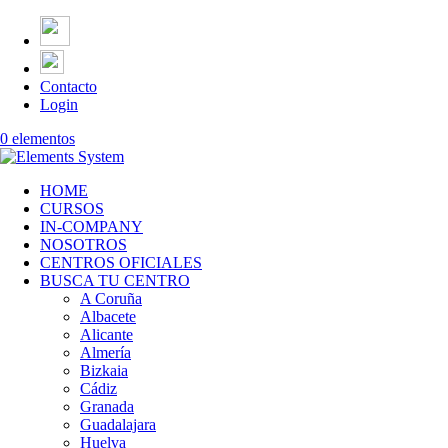
Contacto
Login
0 elementos
HOME
CURSOS
IN-COMPANY
NOSOTROS
CENTROS OFICIALES
BUSCA TU CENTRO
A Coruña
Albacete
Alicante
Almería
Bizkaia
Cádiz
Granada
Guadalajara
Huelva