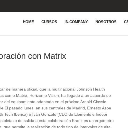
HOME
CURSOS
IN-COMPANY
NOSOTROS
C
oración con Matrix
ar de manera oficial, que la multinacional Johnson Health
s como Matrix, Horizon o Vision, ha llegado a un acuerdo de
ar del equipamiento adaptado en el próximo Arnold Classic
e.El pasado lunes, en sus centrales de Madrid, Ernesto Aspe
th Tech Iberica) e Iván Gonzalo (CEO de Elements e Indoor
pistoletazo de salida a esta colaboración.Krank es un ergómetro
 que permite la realización de todo tipo de intervalos de alta