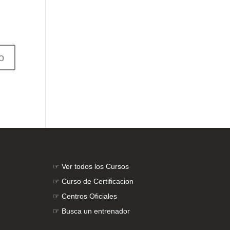
☞
Ver todos los Cursos
☞
Curso de Certificacion
☞
Centros Oficiales
☞
Busca un entrenador