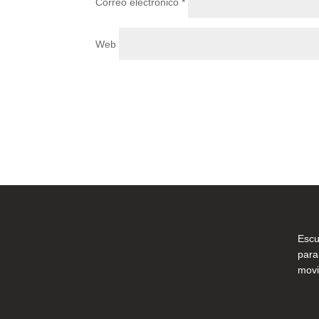
Correo electrónico
*
Web
Escu
para
movi