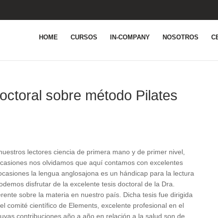
HOME
CURSOS
IN-COMPANY
NOSOTROS
C
doctoral sobre método Pilates
uestros lectores ciencia de primera mano y de primer nivel,
casiones nos olvidamos que aquí contamos con excelentes
casiones la lengua anglosajona es un hándicap para la lectura
demos disfrutar de la excelente tesis doctoral de la Dra.
ente sobre la materia en nuestro país. Dicha tesis fue dirigida
l comité científico de Elements, excelente profesional en el
uyas contribuciones año a año en relación a la salud son de