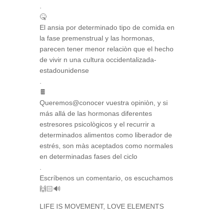
.
🤒
El ansia por determinado tipo de comida en
la fase premenstrual y las hormonas,
parecen tener menor relaciòn que el hecho
de vivir n una cultura occidentalizada-
estadounidense
.
🍫
Queremos@conocer vuestra opiniòn, y si
más allá de las hormonas diferentes
estresores psicològicos y el recurrir a
determinados alimentos como liberador de
estrés, son màs aceptados como normales
en determinadas fases del ciclo
.
Escríbenos un comentario, os escuchamos
🙌🏻🔊
LIFE IS MOVEMENT, LOVE ELEMENTS