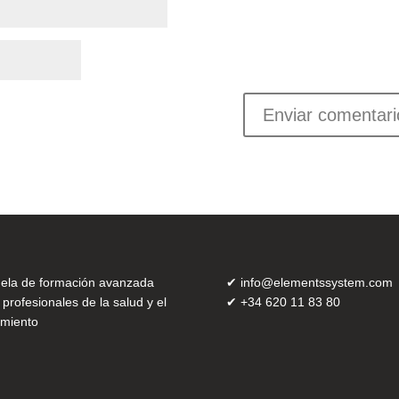
ela de formación avanzada
✔
info@elementssystem.com
 profesionales de la salud y el
✔
+34 620 11 83 80
miento